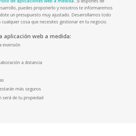
rollo de aplicaciones web a medida
. S
i dispones de
esarrollo, puedes proponerlo y nosotros te informaremos
dote un presupuesto muy ajustado. Desarrollamos todo
 cualquier cosa que necesites gestionar en tu negocio.
a aplicación web a medida:
a inversión
olaboración a distancia
as
 estarán más seguros
n será de tu propiedad