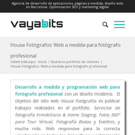
Agencia de desarrollo de aplicaciones, páginas a medida, diseño web
en Barcelona. Optimización SEO y marketing digital
House Fotógrafos: Web a medida para fotógrafo
profesional
Usted está aquí:
Inicio
/
Nuestros portfolio de clientes
/
House Fotógrafos: Web a medida para fotógrafo profesional
Desarrollo a medida y programación web para
fotógrafo profesional
con un diseño moderno. El
objetivo del sitio web
House Fotógrafos
es publicar
trabajos realizados en el portfolio.
Servicios de
fotografía Inmobiliaria & Home Staging
,
Fotos 360°
para Tour Virtual
,
Fotografía Bodas
y Eventos, y
mucha más. Web responsive para la correcta