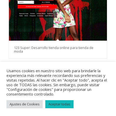
123 Super: Desarrollo tienda online para tienda de
moda
Usamos cookies en nuestro sitio web para brindarle la
experiencia más relevante recordando sus preferencias y
visitas repetidas. Al hacer clic en "Aceptar todo", acepta el
uso de TODAS las cookies. Sin embargo, puede visitar
© Copyright 2018
Vayabits
|
Aviso Legal
|
Condiciones de venta
|
"Configuración de cookies" para proporcionar un
consentimiento controlado.
Política de privacidad
|
Política de cookies
Ajustes de Cookies
Aceptar todas