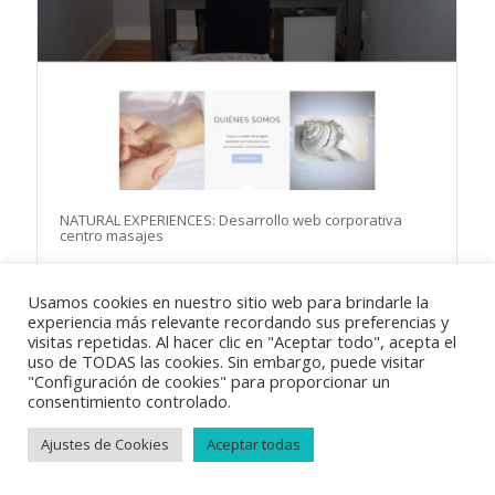
NATURAL EXPERIENCES: Desarrollo web corporativa
centro masajes
Usamos cookies en nuestro sitio web para brindarle la
experiencia más relevante recordando sus preferencias y
visitas repetidas. Al hacer clic en "Aceptar todo", acepta el
uso de TODAS las cookies. Sin embargo, puede visitar
"Configuración de cookies" para proporcionar un
© Copyright 2018
Vayabits
|
Aviso Legal
|
Condiciones de venta
|
consentimiento controlado.
Política de privacidad
|
Política de cookies
Ajustes de Cookies
Aceptar todas