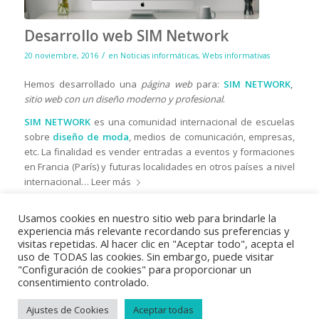
Desarrollo web SIM Network
/
20 noviembre, 2016
en
Noticias informáticas
,
Webs informativas
Hemos desarrollado una
página web
para:
SIM
NETWORK
,
sitio web con un diseño moderno y profesional
.
SIM NETWORK
es una comunidad internacional de escuelas
sobre
diseño de moda
, medios de comunicación, empresas,
etc. La finalidad es vender entradas a eventos y formaciones
en Francia (París) y futuras localidades en otros países a nivel
internacional…
Leer más
Usamos cookies en nuestro sitio web para brindarle la
experiencia más relevante recordando sus preferencias y
visitas repetidas. Al hacer clic en "Aceptar todo", acepta el
uso de TODAS las cookies. Sin embargo, puede visitar
"Configuración de cookies" para proporcionar un
consentimiento controlado.
Ajustes de Cookies
Aceptar todas
© Copyright 2018
Vayabits
|
Aviso Legal
|
Condiciones de venta
|