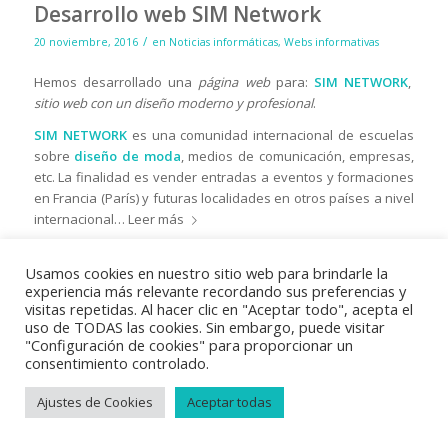
Desarrollo web SIM Network
/
20 noviembre, 2016
en
Noticias informáticas
,
Webs informativas
Hemos desarrollado una
página web
para:
SIM
NETWORK
,
sitio web con un diseño moderno y profesional
.
SIM NETWORK
es una comunidad internacional de escuelas
sobre
diseño de moda
, medios de comunicación, empresas,
etc. La finalidad es vender entradas a eventos y formaciones
en Francia (París) y futuras localidades en otros países a nivel
internacional…
Leer más
Usamos cookies en nuestro sitio web para brindarle la
experiencia más relevante recordando sus preferencias y
visitas repetidas. Al hacer clic en "Aceptar todo", acepta el
uso de TODAS las cookies. Sin embargo, puede visitar
"Configuración de cookies" para proporcionar un
consentimiento controlado.
© Copyright 2018
Vayabits
|
Aviso Legal
|
Condiciones de venta
|
Ajustes de Cookies
Aceptar todas
Política de privacidad
|
Política de cookies