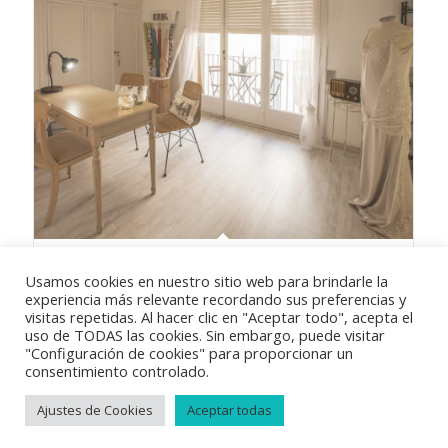
LENCERO ATELIER: Diseño y maquetación web
Usamos cookies en nuestro sitio web para brindarle la
experiencia más relevante recordando sus preferencias y
visitas repetidas. Al hacer clic en "Aceptar todo", acepta el
uso de TODAS las cookies. Sin embargo, puede visitar
"Configuración de cookies" para proporcionar un
consentimiento controlado.
Ajustes de Cookies
Aceptar todas
© Copyright 2018
Vayabits
|
Aviso Legal
|
Condiciones de venta
|
Política de privacidad
|
Política de cookies