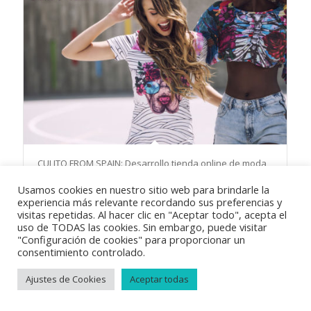
CULITO FROM SPAIN: Desarrollo tienda online de moda
Usamos cookies en nuestro sitio web para brindarle la
experiencia más relevante recordando sus preferencias y
visitas repetidas. Al hacer clic en "Aceptar todo", acepta el
uso de TODAS las cookies. Sin embargo, puede visitar
"Configuración de cookies" para proporcionar un
consentimiento controlado.
© Copyright 2018
Vayabits
|
Aviso Legal
|
Condiciones de venta
|
Política de privacidad
|
Política de cookies
Ajustes de Cookies
Aceptar todas