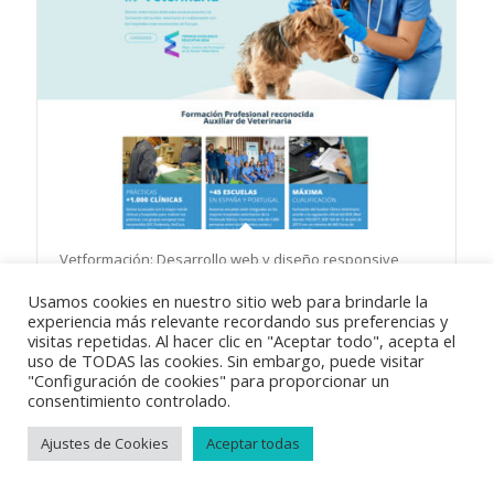
Vetformación: Desarrollo web y diseño responsive
Usamos cookies en nuestro sitio web para brindarle la
experiencia más relevante recordando sus preferencias y
visitas repetidas. Al hacer clic en "Aceptar todo", acepta el
uso de TODAS las cookies. Sin embargo, puede visitar
"Configuración de cookies" para proporcionar un
consentimiento controlado.
© Copyright 2018
Vayabits
|
Aviso Legal
|
Condiciones de venta
|
Política de privacidad
|
Política de cookies
Ajustes de Cookies
Aceptar todas