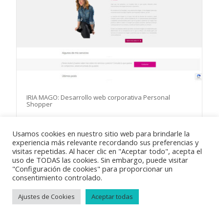
IRIA MAGO: Desarrollo web corporativa Personal
Shopper
Usamos cookies en nuestro sitio web para brindarle la
experiencia más relevante recordando sus preferencias y
visitas repetidas. Al hacer clic en "Aceptar todo", acepta el
uso de TODAS las cookies. Sin embargo, puede visitar
"Configuración de cookies" para proporcionar un
© Copyright 2018
Vayabits
|
Aviso Legal
|
Condiciones de venta
|
consentimiento controlado.
Política de privacidad
|
Política de cookies
Ajustes de Cookies
Aceptar todas