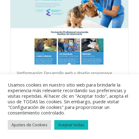
Vetformación: Desarrollo web y diseño responsive
Usamos cookies en nuestro sitio web para brindarle la
experiencia más relevante recordando sus preferencias y
visitas repetidas. Al hacer clic en "Aceptar todo", acepta el
uso de TODAS las cookies. Sin embargo, puede visitar
"Configuración de cookies" para proporcionar un
consentimiento controlado.
© Copyright 2018
Vayabits
|
Aviso Legal
|
Condiciones de venta
|
Política de privacidad
|
Política de cookies
Ajustes de Cookies
Aceptar todas