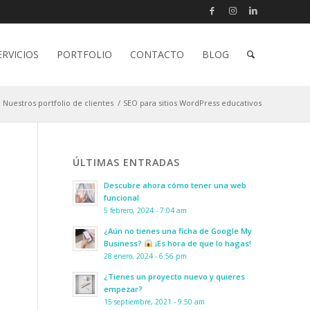
ERVICIOS
PORTFOLIO
CONTACTO
BLOG
Nuestros portfolio de clientes
/
SEO para sitios WordPress educativos
ÚLTIMAS ENTRADAS
Descubre ahora cómo tener una web
funcional
5 febrero, 2024 - 7:04 am
¿Aún no tienes una ficha de Google My
Business?
¡Es hora de que lo hagas!
28 enero, 2024 - 6:56 pm
¿Tienes un proyecto nuevo y quieres
empezar?
15 septiembre, 2021 - 9:50 am