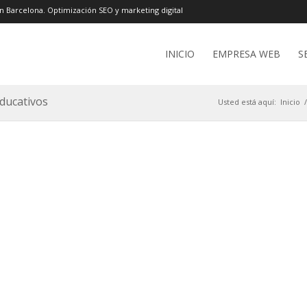
n Barcelona. Optimización SEO y marketing digital
INICIO
EMPRESA WEB
S
educativos
Usted está aquí:
Inicio
/