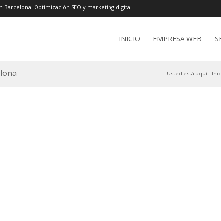
n Barcelona. Optimización SEO y marketing digital
INICIO
EMPRESA WEB
S
elona
Usted está aquí:
Ini