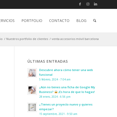
ERVICIOS
PORTFOLIO
CONTACTO
BLOG
cio
/
Nuestros portfolio de clientes
/
venta accesorios móvil barcelona
ÚLTIMAS ENTRADAS
Descubre ahora cómo tener una web
funcional
5 febrero, 2024 - 7:04 am
¿Aún no tienes una ficha de Google My
Business?
¡Es hora de que lo hagas!
28 enero, 2024 - 6:56 pm
¿Tienes un proyecto nuevo y quieres
empezar?
15 septiembre, 2021 - 9:50 am