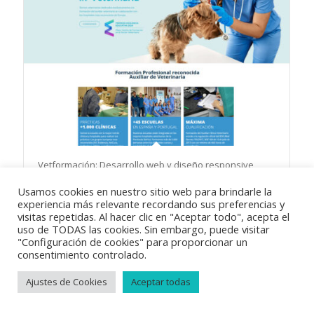
Vetformación: Desarrollo web y diseño responsive
Usamos cookies en nuestro sitio web para brindarle la
experiencia más relevante recordando sus preferencias y
visitas repetidas. Al hacer clic en "Aceptar todo", acepta el
uso de TODAS las cookies. Sin embargo, puede visitar
"Configuración de cookies" para proporcionar un
consentimiento controlado.
© Copyright 2018
Vayabits
|
Aviso Legal
|
Condiciones de venta
|
Política de privacidad
|
Política de cookies
Ajustes de Cookies
Aceptar todas