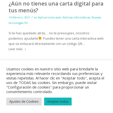
¿Aún no tienes una carta digital para
tus menús?
/
14 febrero, 2021
en
Aplicaciones web
,
Noticias informáticas
,
Nuevas
tecnologías TIC
Si te has quedado atrás… no te preocupes, nosotros
podemos ayudarte
. Puedes tener una carta interactiva web
que se enlazará directamente con un código QR…
Leer más
Usamos cookies en nuestro sitio web para brindarle la
experiencia más relevante recordando sus preferencias y
visitas repetidas. Al hacer clic en "Aceptar todo", acepta el
uso de TODAS las cookies. Sin embargo, puede visitar
"Configuración de cookies" para proporcionar un
consentimiento controlado.
© Copyright 2018
Vayabits
|
Aviso Legal
|
Condiciones de venta
|
Política de privacidad
|
Política de cookies
Ajustes de Cookies
Aceptar todas