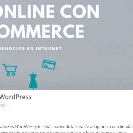
 WordPress
ce)
rativo en WordPress
y te estás haciendo la idea de adaptarlo a una tienda
empezado, y quieres crear tu negocio online, o bien, porque ya tienes