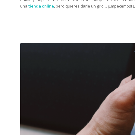
una
tienda online
, pero quieres darle un giro… ¡Empecemos!
L