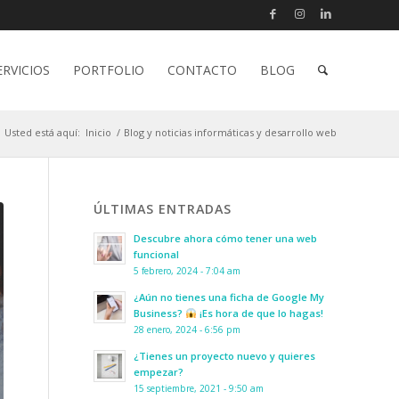
ERVICIOS
PORTFOLIO
CONTACTO
BLOG
Usted está aquí:
Inicio
/
Blog y noticias informáticas y desarrollo web
ÚLTIMAS ENTRADAS
Descubre ahora cómo tener una web
funcional
5 febrero, 2024 - 7:04 am
¿Aún no tienes una ficha de Google My
Business?
¡Es hora de que lo hagas!
28 enero, 2024 - 6:56 pm
¿Tienes un proyecto nuevo y quieres
empezar?
15 septiembre, 2021 - 9:50 am