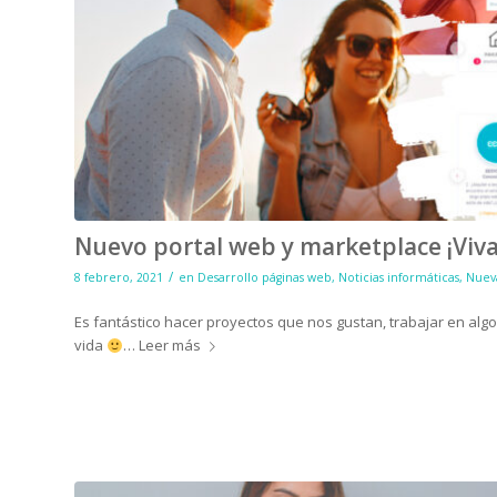
Nuevo portal web y marketplace ¡Viv
/
8 febrero, 2021
en
Desarrollo páginas web
,
Noticias informáticas
,
Nueva
Es fantástico hacer proyectos que nos gustan, trabajar en alg
vida
…
Leer más