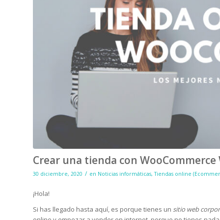
Crear una tienda con WooCommerce
/
30 diciembre, 2020
en
Noticias informáticas
,
Tiendas online (Ecommer
¡Hola!
Si has llegado hasta aquí, es porque tienes un
sitio web corpo
online y empezar a vender en internet, porque no tienes nada 